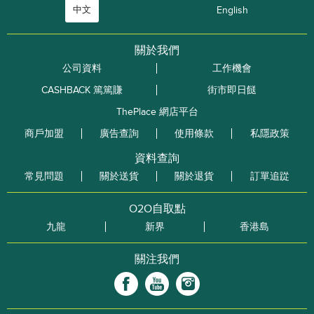
中文
English
關於我們
公司資料
工作機會
CASHBACK 篤篤賺
街市即日餸
ThePlace 網店平台
商戶加盟
廣告查詢
使用條款
私隱政策
資料查詢
常見問題
關於送貨
關於退貨
訂單追踨
O2O自取點
九龍
新界
香港島
關注我們