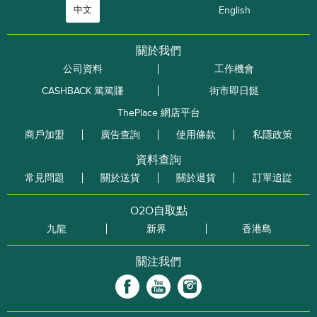
中文
English
關於我們
公司資料
工作機會
CASHBACK 篤篤賺
街市即日餸
ThePlace 網店平台
商戶加盟
廣告查詢
使用條款
私隱政策
資料查詢
常見問題
關於送貨
關於退貨
訂單追踨
O2O自取點
九龍
新界
香港島
關注我們