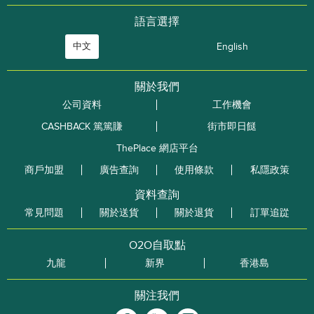
語言選擇
中文
English
關於我們
公司資料
工作機會
CASHBACK 篤篤賺
街市即日餸
ThePlace 網店平台
商戶加盟
廣告查詢
使用條款
私隱政策
資料查詢
常見問題
關於送貨
關於退貨
訂單追踨
O2O自取點
九龍
新界
香港島
關注我們