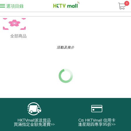
0
選項目錄
全部商品
活動及推介
HKTVmall派送貨品
Citi HKTVmall 信用卡
買滿指定金額免運費>>
逢星期四專享95折>>