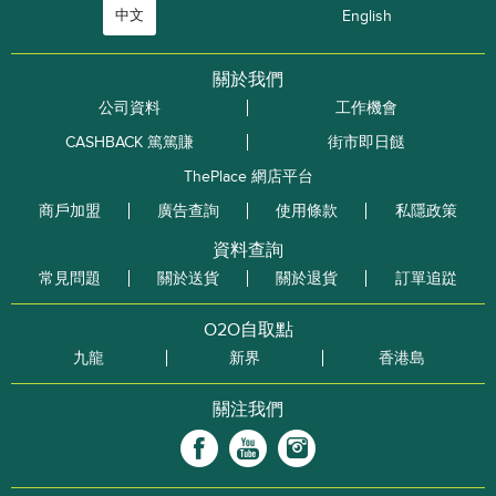
中文
English
關於我們
公司資料
工作機會
CASHBACK 篤篤賺
街市即日餸
ThePlace 網店平台
商戶加盟
廣告查詢
使用條款
私隱政策
資料查詢
常見問題
關於送貨
關於退貨
訂單追踨
O2O自取點
九龍
新界
香港島
關注我們