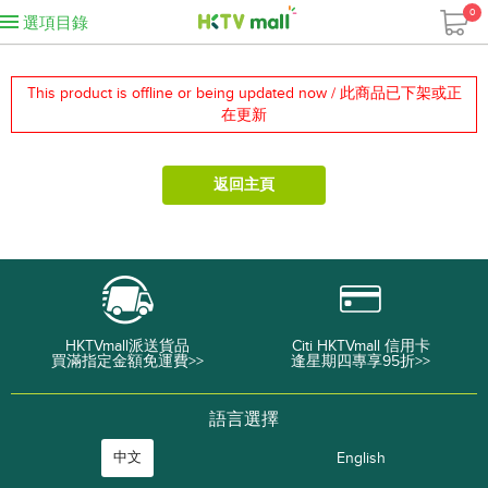
0
選項目錄
This product is offline or being updated now / 此商品已下架或正
在更新
返回主頁
HKTVmall派送貨品
Citi HKTVmall 信用卡
買滿指定金額免運費>>
逢星期四專享95折>>
語言選擇
中文
English