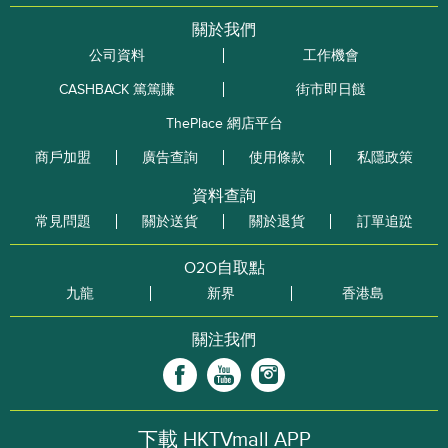
關於我們
公司資料
工作機會
CASHBACK 篤篤賺
街市即日餸
ThePlace 網店平台
商戶加盟
廣告查詢
使用條款
私隱政策
資料查詢
常見問題
關於送貨
關於退貨
訂單追踨
O2O自取點
九龍
新界
香港島
關注我們
下載 HKTVmall APP