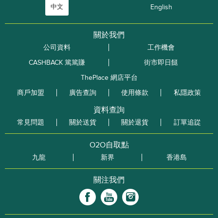
中文
English
關於我們
公司資料
工作機會
CASHBACK 篤篤賺
街市即日餸
ThePlace 網店平台
商戶加盟
廣告查詢
使用條款
私隱政策
資料查詢
常見問題
關於送貨
關於退貨
訂單追踨
O2O自取點
九龍
新界
香港島
關注我們