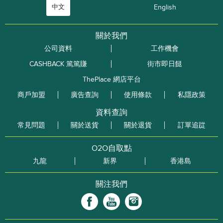
中文
English
關於我們
公司資料
工作機會
CASHBACK 篤篤賺
街市即日餸
ThePlace 網店平台
商戶加盟
廣告查詢
使用條款
私隱政策
資料查詢
常見問題
關於送貨
關於退貨
訂單追踨
O2O自取點
九龍
新界
香港島
關注我們