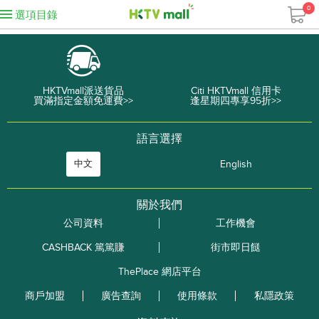
0
選項目錄
HKTVmall派送貨品
Citi HKTVmall 信用卡
買滿指定金額免運費>>
逢星期四專享95折>>
語言選擇
中文
English
關於我們
公司資料
工作機會
CASHBACK 篤篤賺
街市即日餸
ThePlace 網店平台
商戶加盟
廣告查詢
使用條款
私隱政策