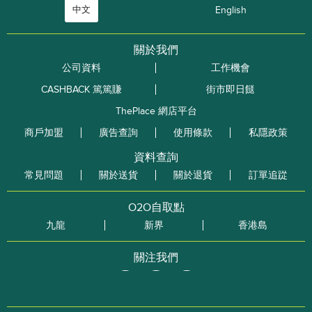
中文
English
關於我們
公司資料
工作機會
CASHBACK 篤篤賺
街市即日餸
ThePlace 網店平台
商戶加盟
廣告查詢
使用條款
私隱政策
資料查詢
常見問題
關於送貨
關於退貨
訂單追踨
O2O自取點
九龍
新界
香港島
關注我們