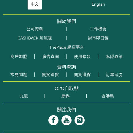
中文
English
關於我們
公司資料
工作機會
CASHBACK 篤篤賺
街市即日餸
ThePlace 網店平台
商戶加盟
廣告查詢
使用條款
私隱政策
資料查詢
常見問題
關於送貨
關於退貨
訂單追踨
O2O自取點
九龍
新界
香港島
關注我們