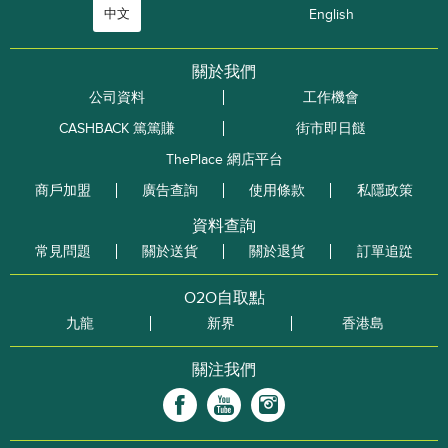
中文
English
關於我們
公司資料
工作機會
CASHBACK 篤篤賺
街市即日餸
ThePlace 網店平台
商戶加盟
廣告查詢
使用條款
私隱政策
資料查詢
常見問題
關於送貨
關於退貨
訂單追踨
O2O自取點
九龍
新界
香港島
關注我們