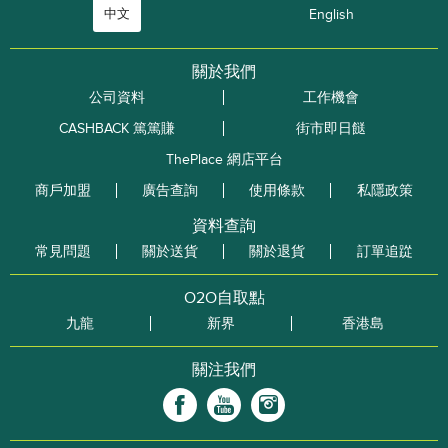
中文
English
關於我們
公司資料
工作機會
CASHBACK 篤篤賺
街市即日餸
ThePlace 網店平台
商戶加盟
廣告查詢
使用條款
私隱政策
資料查詢
常見問題
關於送貨
關於退貨
訂單追踨
O2O自取點
九龍
新界
香港島
關注我們