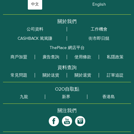
中文
English
關於我們
公司資料
工作機會
CASHBACK 篤篤賺
街市即日餸
ThePlace 網店平台
商戶加盟
廣告查詢
使用條款
私隱政策
資料查詢
常見問題
關於送貨
關於退貨
訂單追踨
O2O自取點
九龍
新界
香港島
關注我們