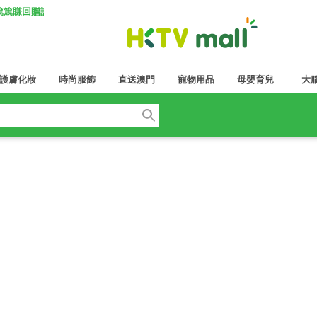
K 篤篤賺回贈計劃
護膚化妝
時尚服飾
直送澳門
寵物用品
母嬰育兒
大