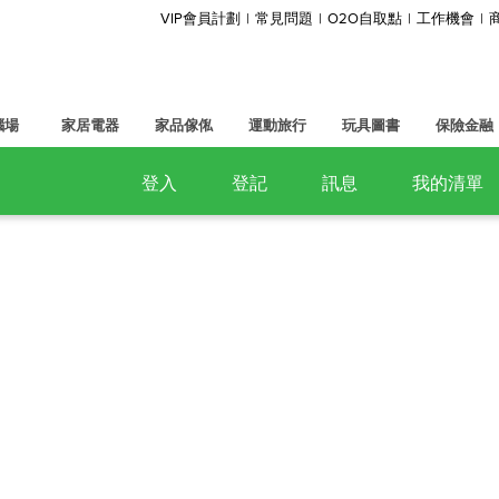
VIP會員計劃
常見問題
O2O自取點
工作機會
腦場
家居電器
家品傢俬
運動旅行
玩具圖書
保險金融
登入
登記
訊息
我的清單