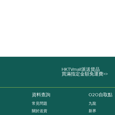
HKTVmall派送貨品
買滿指定金額免運費>>
資料查詢
O2O自取點
常見問題
九龍
關於送貨
新界