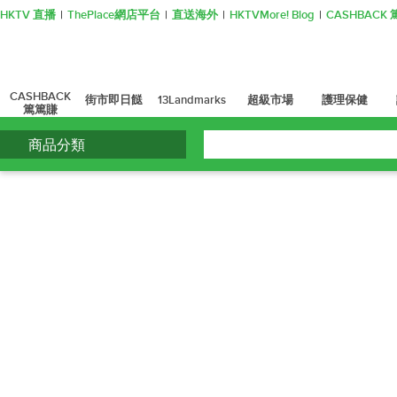
HKTV 直播
ThePlace網店平台
直送海外
HKTVMore! Blog
CASHBAC
CASHBACK
街市即日餸
13Landmarks
超級市場
護理保健
篤篤賺
商品分類