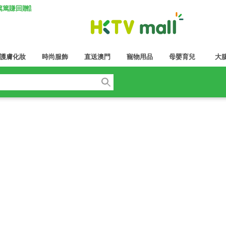
K 篤篤賺回贈計劃
護膚化妝
時尚服飾
直送澳門
寵物用品
母嬰育兒
大