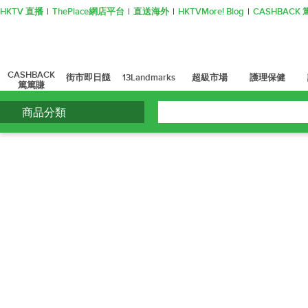
HKTV 直播
ThePlace網店平台
直送海外
HKTVMore! Blog
CASHBAC
CASHBACK
街市即日餸
13Landmarks
超級市場
護理保健
篤篤賺
商品分類