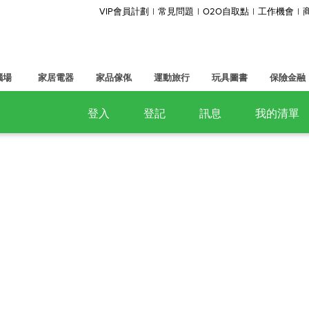
VIP會員計劃
常見問題
O2O自取點
工作機會
腦場
家居電器
家品傢俬
運動旅行
玩具圖書
保險金融
登入
登記
訊息
我的清單