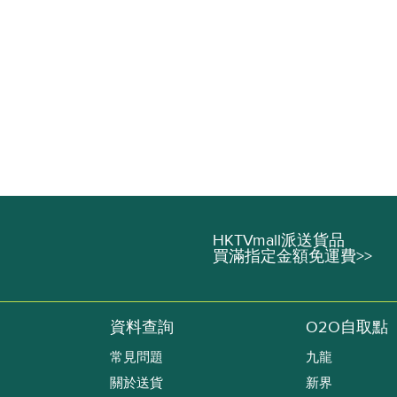
HKTVmall派送貨品
買滿指定金額免運費>>
資料查詢
O2O自取點
常見問題
九龍
關於送貨
新界