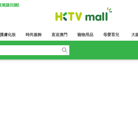
K 篤篤賺回贈計劃
護膚化妝
時尚服飾
直送澳門
寵物用品
母嬰育兒
大