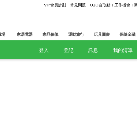
VIP會員計劃
常見問題
O2O自取點
工作機會
腦場
家居電器
家品傢俬
運動旅行
玩具圖書
保險金融
登入
登記
訊息
我的清單