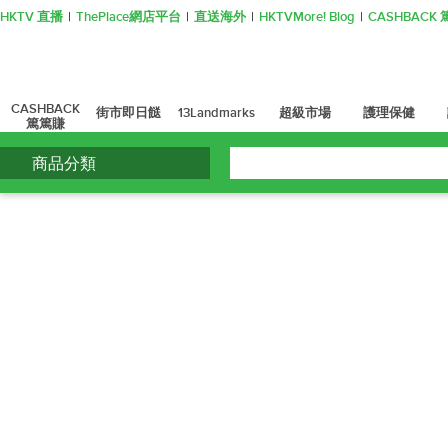
HKTV 直播
ThePlace網店平台
直送海外
HKTVMore! Blog
CASHBAC
CASHBACK
街市即日餸
13Landmarks
超級市場
護理保健
篤篤賺
商品分類