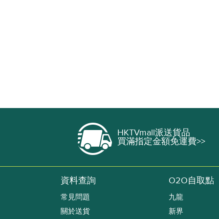
HKTVmall派送貨品
買滿指定金額免運費>>
資料查詢
O2O自取點
常見問題
九龍
關於送貨
新界