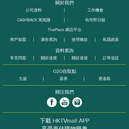
關於我們
公司資料
工作機會
CASHBACK 篤篤賺
街市即日餸
ThePlace 網店平台
商戶加盟
廣告查詢
使用條款
私隱政策
資料查詢
常見問題
關於送貨
關於退貨
訂單追踨
O2O自取點
九龍
新界
香港島
關注我們
下載 HKTVmall APP