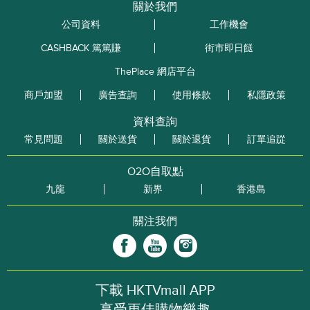
關於我們
公司資料
工作機會
CASHBACK 篤篤賺
街市即日餸
ThePlace 網店平台
商戶加盟
廣告查詢
使用條款
私隱政策
資料查詢
常見問題
關於送貨
關於退貨
訂單追踨
O2O自取點
九龍
新界
香港島
關注我們
下載 HKTVmall APP