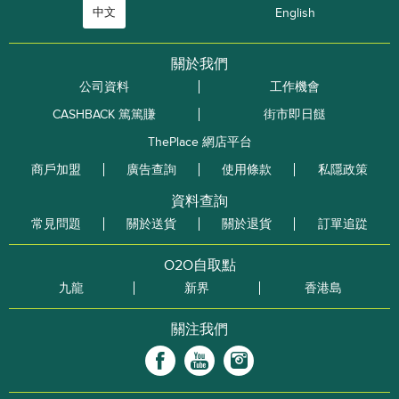
中文
English
關於我們
公司資料
工作機會
CASHBACK 篤篤賺
街市即日餸
ThePlace 網店平台
商戶加盟
廣告查詢
使用條款
私隱政策
資料查詢
常見問題
關於送貨
關於退貨
訂單追踨
O2O自取點
九龍
新界
香港島
關注我們