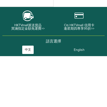
HKTVmall派送貨品
Citi HKTVmall 信用卡
買滿指定金額免運費>>
逢星期四專享95折>>
語言選擇
中文
English
關於我們
公司資料
工作機會
CASHBACK 篤篤賺
街市即日餸
ThePlace 網店平台
商戶加盟
廣告查詢
使用條款
私隱政策
資料查詢
常見問題
關於送貨
關於退貨
訂單追踨